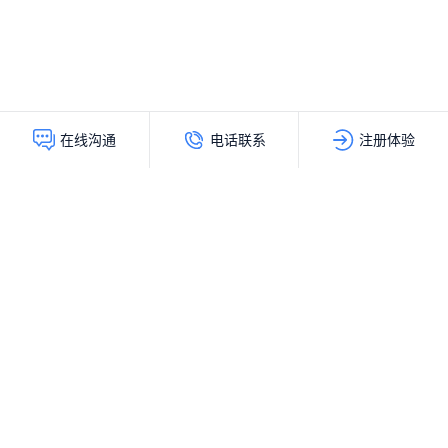
电话联系
注册体验
在线沟通
灵动创新（北京）科技有限公司
服务热线：
400-103-9200
公司地址：
北京市海淀区上地十街辉煌国际大厦