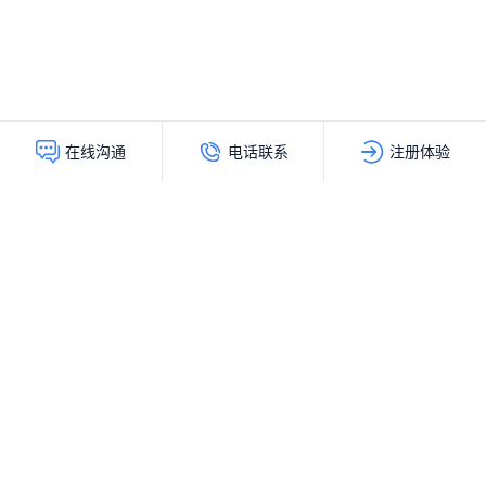
电话联系
注册体验
在线沟通
灵动创新（北京）科技有限公司
服务热线：
400-103-9200
公司地址：
北京市海淀区上地十街辉煌国际大厦