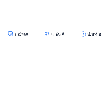
电话联系
注册体验
在线沟通
灵动创新（北京）科技有限公司
服务热线：
400-103-9200
公司地址：
北京市海淀区上地十街辉煌国际大厦