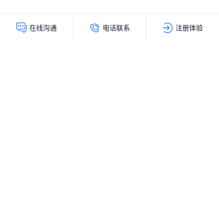
电话联系
注册体验
在线沟通
灵动创新（北京）科技有限公司
服务热线：
400-103-9200
公司地址：
北京市海淀区上地十街辉煌国际大厦