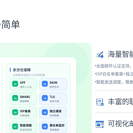
•简单
海量智
•全面邮件认证支持
•ISP白名单备案+
•智能发送调度，根
丰富的
可视化