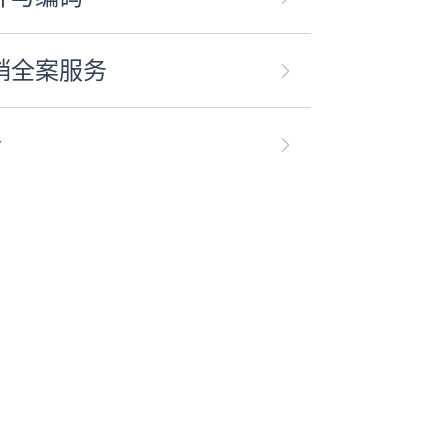
销全案服务
合