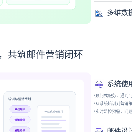
多维数
务，共筑邮件营销闭环
系统使
•顾问式服务，遇到
•从系统培训到营销
•实时监控预警，问
邮件设