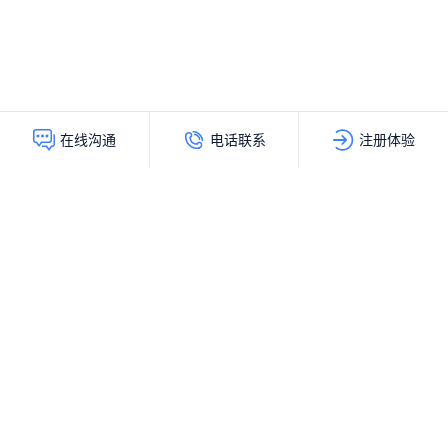
电话联系
注册体验
在线沟通
灵动创新（北京）科技有限公司
服务热线：
400-103-9200
公司地址：
北京市海淀区上地十街辉煌国际大厦