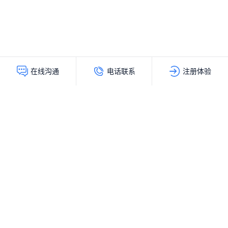
电话联系
注册体验
在线沟通
灵动创新（北京）科技有限公司
服务热线：
400-103-9200
公司地址：
北京市海淀区上地十街辉煌国际大厦