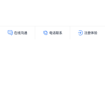
电话联系
注册体验
在线沟通
灵动创新（北京）科技有限公司
服务热线：
400-103-9200
公司地址：
北京市海淀区上地十街辉煌国际大厦