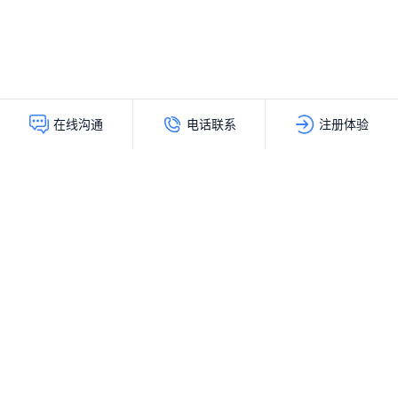
电话联系
注册体验
在线沟通
灵动创新（北京）科技有限公司
服务热线：
400-103-9200
公司地址：
北京市海淀区上地十街辉煌国际大厦