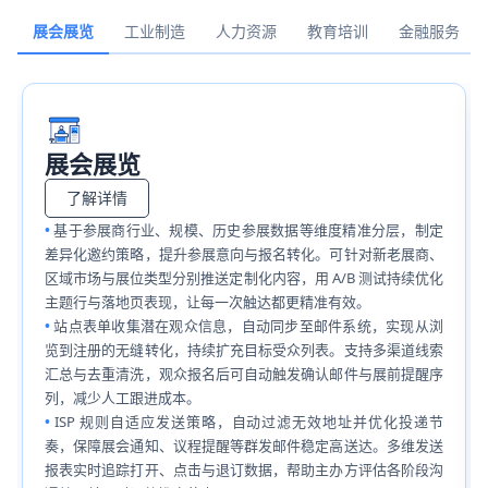
展会展览
工业制造
人力资源
教育培训
金融服务
展会展览
了解详情
基于参展商行业、规模、历史参展数据等维度精准分层，制定
差异化邀约策略，提升参展意向与报名转化。可针对新老展商、
区域市场与展位类型分别推送定制化内容，用 A/B 测试持续优化
主题行与落地页表现，让每一次触达都更精准有效。
站点表单收集潜在观众信息，自动同步至邮件系统，实现从浏
览到注册的无缝转化，持续扩充目标受众列表。支持多渠道线索
汇总与去重清洗，观众报名后可自动触发确认邮件与展前提醒序
列，减少人工跟进成本。
ISP 规则自适应发送策略，自动过滤无效地址并优化投递节
奏，保障展会通知、议程提醒等群发邮件稳定高送达。多维发送
报表实时追踪打开、点击与退订数据，帮助主办方评估各阶段沟