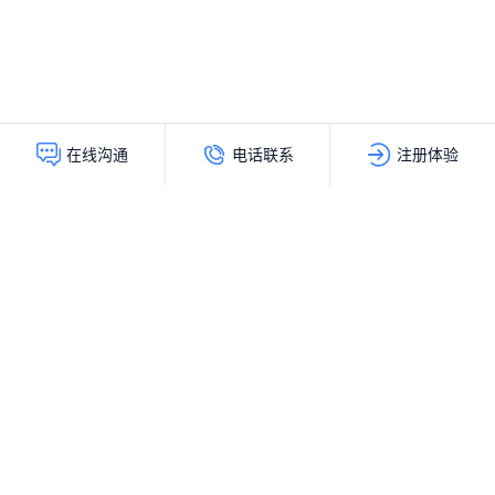
电话联系
注册体验
在线沟通
灵动创新（北京）科技有限公司
服务热线：
400-103-9200
公司地址：
北京市海淀区上地十街辉煌国际大厦