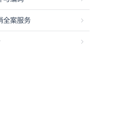
销全案服务
合