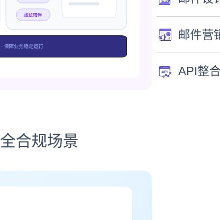
邮件营
API整
全合规场景