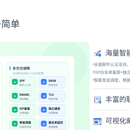
•简单
海量智
•全面邮件认证支持
•ISP白名单备案+
•智能发送调度，根
丰富的
可视化