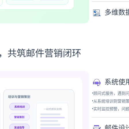
多维数
务，共筑邮件营销闭环
系统使
•顾问式服务，遇到
•从系统培训到营销
•实时监控预警，问
邮件设