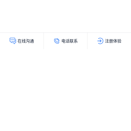
电话联系
注册体验
在线沟通
灵动创新（北京）科技有限公司
服务热线：
400-103-9200
公司地址：
北京市海淀区上地十街辉煌国际大厦