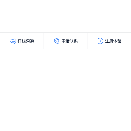
电话联系
注册体验
在线沟通
灵动创新（北京）科技有限公司
服务热线：
400-103-9200
公司地址：
北京市海淀区上地十街辉煌国际大厦