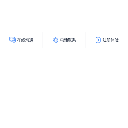
电话联系
注册体验
在线沟通
灵动创新（北京）科技有限公司
服务热线：
400-103-9200
公司地址：
北京市海淀区上地十街辉煌国际大厦