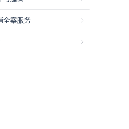
销全案服务
合