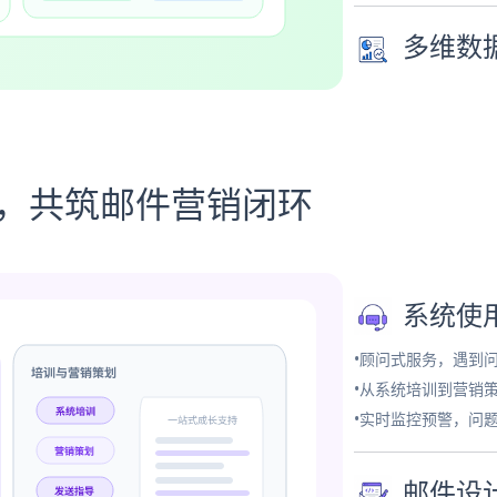
多维数
务，共筑邮件营销闭环
系统使
•顾问式服务，遇到
•从系统培训到营销
•实时监控预警，问
邮件设