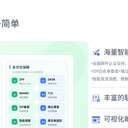
•简单
海量智
•全面邮件认证支持
•ISP白名单备案+
•智能发送调度，根
丰富的
可视化