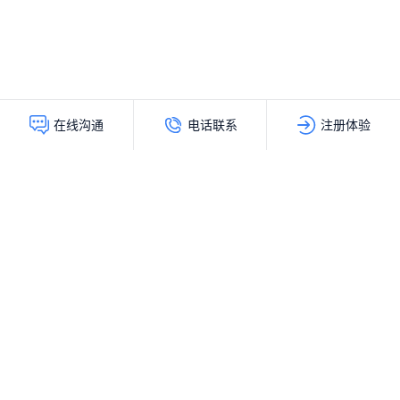
电话联系
注册体验
在线沟通
灵动创新（北京）科技有限公司
服务热线：
400-103-9200
公司地址：
北京市海淀区上地十街辉煌国际大厦