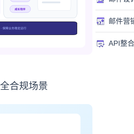
邮件营
API整
全合规场景