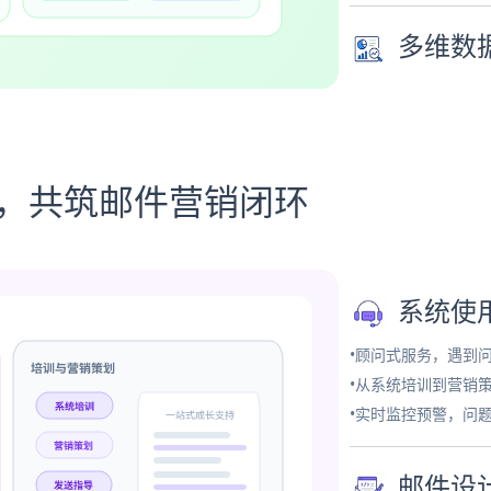
多维数
务，共筑邮件营销闭环
系统使
•顾问式服务，遇到
•从系统培训到营销
•实时监控预警，问
邮件设