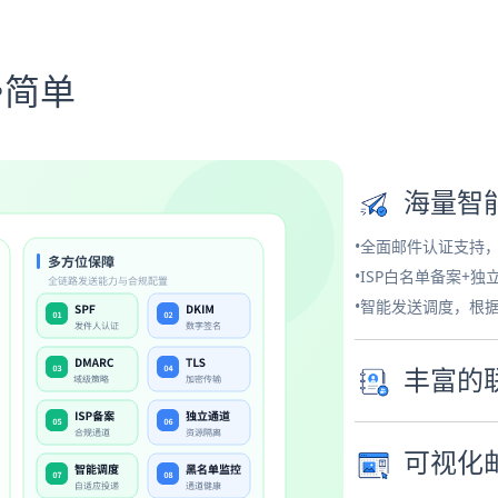
•简单
海量智
•全面邮件认证支持
•ISP白名单备案+
•智能发送调度，根
丰富的
可视化