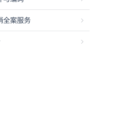
销全案服务
合