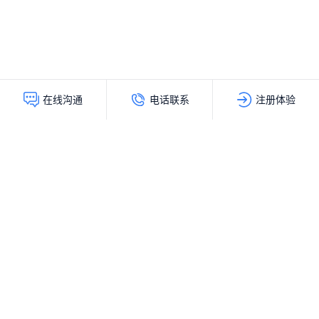
电话联系
注册体验
在线沟通
灵动创新（北京）科技有限公司
服务热线：
400-103-9200
公司地址：
北京市海淀区上地十街辉煌国际大厦