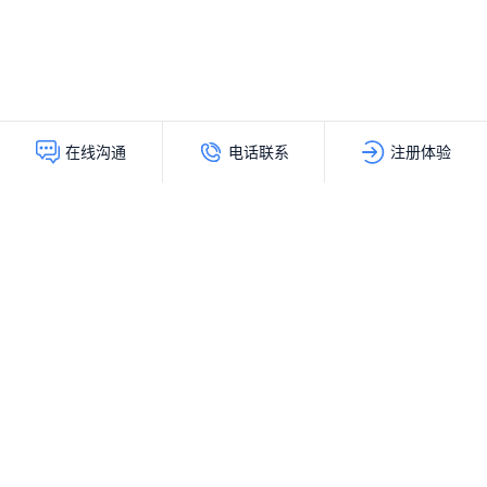
电话联系
注册体验
在线沟通
灵动创新（北京）科技有限公司
服务热线：
400-103-9200
公司地址：
北京市海淀区上地十街辉煌国际大厦