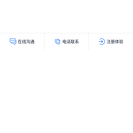
电话联系
注册体验
在线沟通
灵动创新（北京）科技有限公司
服务热线：
400-103-9200
公司地址：
北京市海淀区上地十街辉煌国际大厦