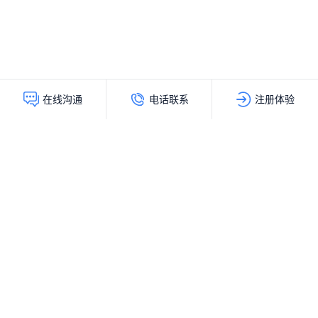
电话联系
注册体验
在线沟通
灵动创新（北京）科技有限公司
服务热线：
400-103-9200
公司地址：
北京市海淀区上地十街辉煌国际大厦