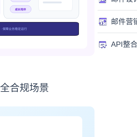
邮件营
API整
全合规场景