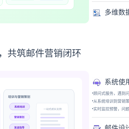
多维数
务，共筑邮件营销闭环
系统使
•顾问式服务，遇到
•从系统培训到营销
•实时监控预警，问
邮件设