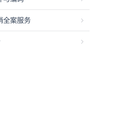
销全案服务
合