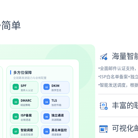
•简单
海量智
•全面邮件认证支持
•ISP白名单备案+
•智能发送调度，根
丰富的
可视化