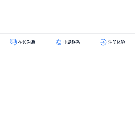
电话联系
注册体验
在线沟通
灵动创新（北京）科技有限公司
服务热线：
400-103-9200
公司地址：
北京市海淀区上地十街辉煌国际大厦