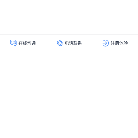
电话联系
注册体验
在线沟通
灵动创新（北京）科技有限公司
服务热线：
400-103-9200
公司地址：
北京市海淀区上地十街辉煌国际大厦