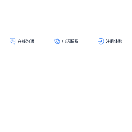
电话联系
注册体验
在线沟通
灵动创新（北京）科技有限公司
服务热线：
400-103-9200
公司地址：
北京市海淀区上地十街辉煌国际大厦