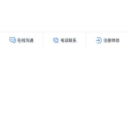
电话联系
注册体验
在线沟通
灵动创新（北京）科技有限公司
服务热线：
400-103-9200
公司地址：
北京市海淀区上地十街辉煌国际大厦